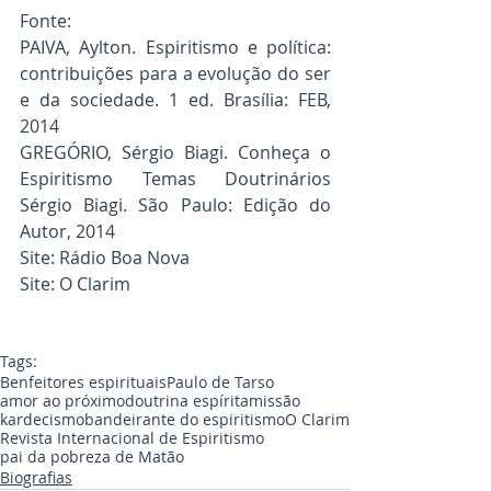
Fonte:
PAIVA, Aylton. Espiritismo e política: 
contribuições para a evolução do ser 
e da sociedade. 1 ed. Brasília: FEB, 
2014
GREGÓRIO, Sérgio Biagi. Conheça o 
Espiritismo Temas Doutrinários 
Sérgio Biagi. São Paulo: Edição do 
Autor, 2014
Site: Rádio Boa Nova
Site: O Clarim
Tags:
Benfeitores espirituais
Paulo de Tarso
amor ao próximo
doutrina espírita
missão
kardecismo
bandeirante do espiritismo
O Clarim
Revista Internacional de Espiritismo
pai da pobreza de Matão
Biografias