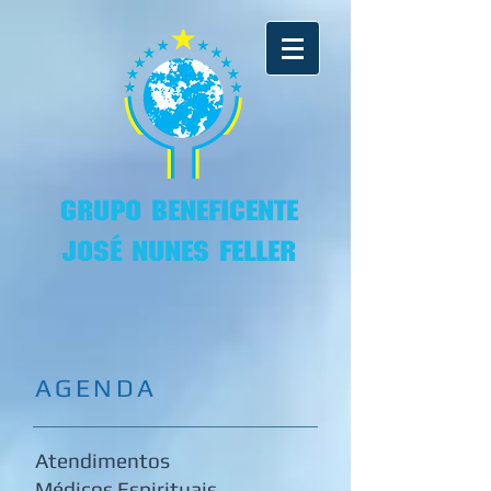
GRUPO BENEFICENTE
JOSÉ NUNES FELLER
AGENDA
Atendimentos
Médicos
Espirituais