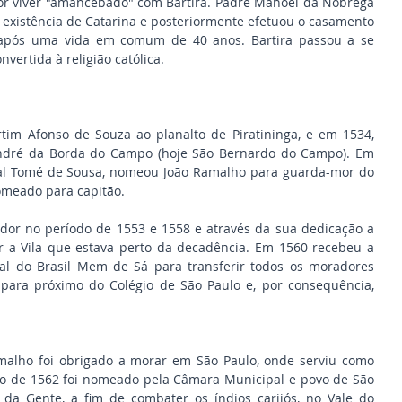
por viver "amancebado" com Bartira. Padre Manoel da Nóbrega 
 existência de Catarina e posteriormente efetuou o casamento 
 após uma vida em comum de 40 anos. Bartira passou a se 
vertida à religião católica.  
m Afonso de Souza ao planalto de Piratininga, e em 1534, 
ndré da Borda do Campo (hoje São Bernardo do Campo). Em 
ral Tomé de Sousa, nomeou João Ramalho para guarda-mor do 
omeado para capitão.
or no período de 1553 e 1558 e através da sua dedicação a 
ar a Vila que estava perto da decadência. Em 1560 recebeu a 
l do Brasil Mem de Sá para transferir todos os moradores 
para próximo do Colégio de São Paulo e, por consequência, 
malho foi obrigado a morar em São Paulo, onde serviu como 
o de 1562 foi nomeado pela Câmara Municipal e povo de São 
da Gente, a fim de combater os índios carijós, no Vale do 