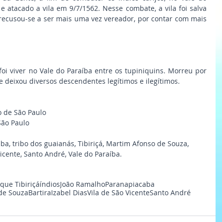
e atacado a vila em 9/7/1562. Nesse combate, a vila foi salva 
, recusou-se a ser mais uma vez vereador, por contar com mais 
oi viver no Vale do Paraíba entre os tupiniquins. Morreu por 
e deixou diversos descendentes legítimos e ilegítimos.
o de São Paulo
São Paulo
a, tribo dos guaianás, Tibiriçá, Martim Afonso de Souza, 
 Vicente, Santo André, Vale do Paraíba.
que Tibiriçá
índios
João Ramalho
Paranapiacaba
de Souza
Bartira
Izabel Dias
Vila de São Vicente
Santo André