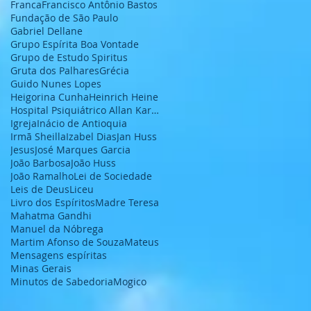
Franca
Francisco Antônio Bastos
Fundação de São Paulo
Gabriel Dellane
Grupo Espírita Boa Vontade
Grupo de Estudo Spiritus
Gruta dos Palhares
Grécia
Guido Nunes Lopes
Heigorina Cunha
Heinrich Heine
Hospital Psiquiátrico Allan Kardec
Igreja
Inácio de Antioquia
Irmã Sheilla
Izabel Dias
Jan Huss
Jesus
José Marques Garcia
João Barbosa
João Huss
João Ramalho
Lei de Sociedade
Leis de Deus
Liceu
Livro dos Espíritos
Madre Teresa
Mahatma Gandhi
Manuel da Nóbrega
Martim Afonso de Souza
Mateus
Mensagens espíritas
Minas Gerais
Minutos de Sabedoria
Mogico