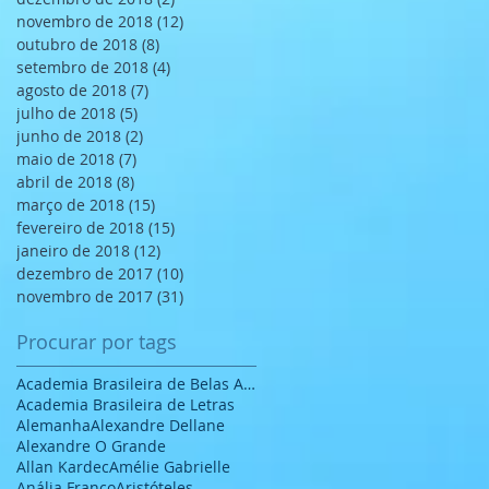
novembro de 2018
(12)
12 posts
outubro de 2018
(8)
8 posts
setembro de 2018
(4)
4 posts
agosto de 2018
(7)
7 posts
julho de 2018
(5)
5 posts
junho de 2018
(2)
2 posts
maio de 2018
(7)
7 posts
abril de 2018
(8)
8 posts
março de 2018
(15)
15 posts
fevereiro de 2018
(15)
15 posts
janeiro de 2018
(12)
12 posts
dezembro de 2017
(10)
10 posts
novembro de 2017
(31)
31 posts
Procurar por tags
Academia Brasileira de Belas Artes
Academia Brasileira de Letras
Alemanha
Alexandre Dellane
Alexandre O Grande
Allan Kardec
Amélie Gabrielle
Anália Franco
Aristóteles