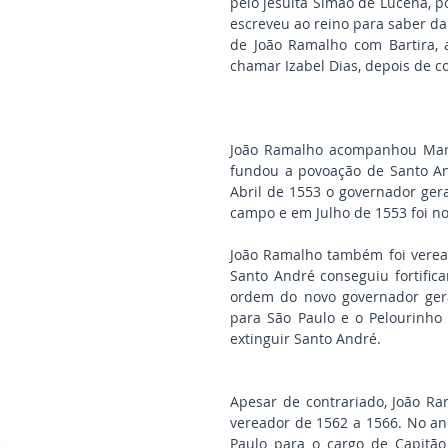
pelo jesuíta Simão de Lucena, 
escreveu ao reino para saber da
de João Ramalho com Bartira,
chamar Izabel Dias, depois de con
João Ramalho acompanhou Marti
fundou a povoação de Santo A
Abril de 1553 o governador ge
campo e em Julho de 1553 foi n
João Ramalho também foi veread
Santo André conseguiu fortific
ordem do novo governador gera
para São Paulo e o Pelourinho 
extinguir Santo André.
Apesar de contrariado, João Ra
vereador de 1562 a 1566. No an
Paulo para o cargo de Capitão 