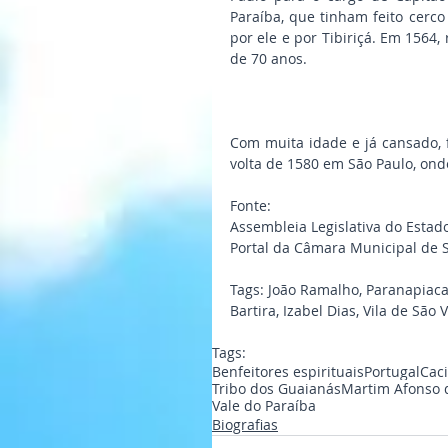
Paraíba, que tinham feito cerco 
por ele e por Tibiriçá. Em 1564
de 70 anos.
Com muita idade e já cansado, f
volta de 1580 em São Paulo, ond
Fonte:
Assembleia Legislativa do Estad
Portal da Câmara Municipal de 
Tags: João Ramalho, Paranapiacab
Bartira, Izabel Dias, Vila de São
Tags:
Benfeitores espirituais
Portugal
Caci
Tribo dos Guaianás
Martim Afonso 
Vale do Paraíba
Biografias