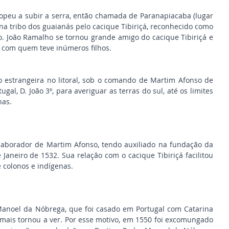
opeu a subir a serra, então chamada de Paranapiacaba (lugar 
 na tribo dos guaianás pelo cacique Tibiriçá, reconhecido como 
ão. João Ramalho se tornou grande amigo do cacique Tibiriçá e 
, com quem teve inúmeros filhos.
estrangeira no litoral, sob o comando de Martim Afonso de 
al, D. João 3º, para averiguar as terras do sul, até os limites 
has.
aborador de Martim Afonso, tendo auxiliado na fundação da 
 Janeiro de 1532. Sua relação com o cacique Tibiriçá facilitou 
 colonos e indígenas.
anoel da Nóbrega, que foi casado em Portugal com Catarina 
mais tornou a ver. Por esse motivo, em 1550 foi excomungado 