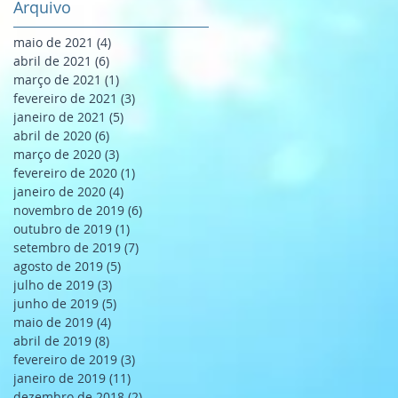
Arquivo
maio de 2021
(4)
4 posts
abril de 2021
(6)
6 posts
março de 2021
(1)
1 post
fevereiro de 2021
(3)
3 posts
janeiro de 2021
(5)
5 posts
abril de 2020
(6)
6 posts
março de 2020
(3)
3 posts
fevereiro de 2020
(1)
1 post
janeiro de 2020
(4)
4 posts
novembro de 2019
(6)
6 posts
outubro de 2019
(1)
1 post
setembro de 2019
(7)
7 posts
agosto de 2019
(5)
5 posts
julho de 2019
(3)
3 posts
junho de 2019
(5)
5 posts
maio de 2019
(4)
4 posts
abril de 2019
(8)
8 posts
fevereiro de 2019
(3)
3 posts
janeiro de 2019
(11)
11 posts
dezembro de 2018
(2)
2 posts