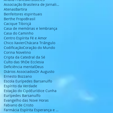
Associação Brasileira de Jornalistas e Escritores
Atenas
Bartira
Benfeitores espirituais
Berthe Fropo
Brasil
Cacique Tibiriçá
Casa de memórias e lembrança
Casa do Caminho
Centro Espírita Fé e Amor
Chico Xavier
Chácara Triângulo
Codificação
Coração do Mundo
Corina Novelino
Cripta da Catedral da Sé
Culto das 9h
De Ecclesia
Deficiência mental
Deus
Diários Associados
Dr Augusto
Ernesto Bozzano
Escola Eurípedes Barsanulfo
Espírito da Verdade
Estação do Cipó
Eurídice Cunha
Eurípedes Barsanulfo
Evangelho das Nove Horas
Fabiano de Cristo
Farmácia Espírita Esperança e Caridade