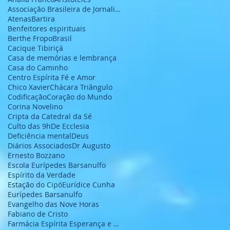
Associação Brasileira de Jornalistas e Escritores
Atenas
Bartira
Benfeitores espirituais
Berthe Fropo
Brasil
Cacique Tibiriçá
Casa de memórias e lembrança
Casa do Caminho
Centro Espírita Fé e Amor
Chico Xavier
Chácara Triângulo
Codificação
Coração do Mundo
Corina Novelino
Cripta da Catedral da Sé
Culto das 9h
De Ecclesia
Deficiência mental
Deus
Diários Associados
Dr Augusto
Ernesto Bozzano
Escola Eurípedes Barsanulfo
Espírito da Verdade
Estação do Cipó
Eurídice Cunha
Eurípedes Barsanulfo
Evangelho das Nove Horas
Fabiano de Cristo
Farmácia Espírita Esperança e Caridade