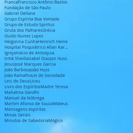
Franca
Francisco Antônio Bastos
Fundação de São Paulo
Gabriel Dellane
Grupo Espírita Boa Vontade
Grupo de Estudo Spiritus
Gruta dos Palhares
Grécia
Guido Nunes Lopes
Heigorina Cunha
Heinrich Heine
Hospital Psiquiátrico Allan Kardec
Igreja
Inácio de Antioquia
Irmã Sheilla
Izabel Dias
Jan Huss
Jesus
José Marques Garcia
João Barbosa
João Huss
João Ramalho
Lei de Sociedade
Leis de Deus
Liceu
Livro dos Espíritos
Madre Teresa
Mahatma Gandhi
Manuel da Nóbrega
Martim Afonso de Souza
Mateus
Mensagens espíritas
Minas Gerais
Minutos de Sabedoria
Mogico