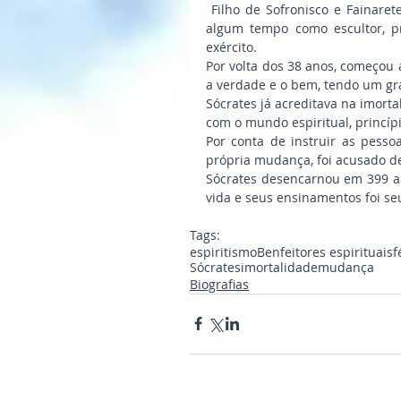
 Filho de Sofronisco e Fainarete, nasceu entre 469 e 470 a.C em Atenas. Trabalhou durante 
algum tempo como escultor, pr
exército.
Por volta dos 38 anos, começou 
a verdade e o bem, tendo um gr
Sócrates já acreditava na imorta
com o mundo espiritual, princípi
Por conta de instruir as pesso
própria mudança, foi acusado d
Sócrates desencarnou em 399 a
vida e seus ensinamentos foi seu
Tags:
espiritismo
Benfeitores espirituais
f
Sócrates
imortalidade
mudança
Biografias