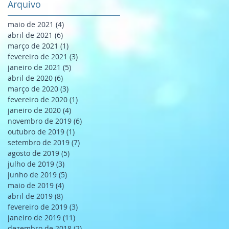
Arquivo
maio de 2021
(4)
4 posts
abril de 2021
(6)
6 posts
março de 2021
(1)
1 post
fevereiro de 2021
(3)
3 posts
janeiro de 2021
(5)
5 posts
abril de 2020
(6)
6 posts
março de 2020
(3)
3 posts
fevereiro de 2020
(1)
1 post
janeiro de 2020
(4)
4 posts
novembro de 2019
(6)
6 posts
outubro de 2019
(1)
1 post
setembro de 2019
(7)
7 posts
agosto de 2019
(5)
5 posts
julho de 2019
(3)
3 posts
junho de 2019
(5)
5 posts
maio de 2019
(4)
4 posts
abril de 2019
(8)
8 posts
fevereiro de 2019
(3)
3 posts
janeiro de 2019
(11)
11 posts
dezembro de 2018
(2)
2 posts