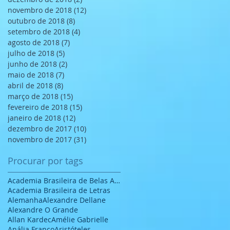
novembro de 2018
(12)
12 posts
outubro de 2018
(8)
8 posts
setembro de 2018
(4)
4 posts
agosto de 2018
(7)
7 posts
julho de 2018
(5)
5 posts
junho de 2018
(2)
2 posts
maio de 2018
(7)
7 posts
abril de 2018
(8)
8 posts
março de 2018
(15)
15 posts
fevereiro de 2018
(15)
15 posts
janeiro de 2018
(12)
12 posts
dezembro de 2017
(10)
10 posts
novembro de 2017
(31)
31 posts
Procurar por tags
Academia Brasileira de Belas Artes
Academia Brasileira de Letras
Alemanha
Alexandre Dellane
Alexandre O Grande
Allan Kardec
Amélie Gabrielle
Anália Franco
Aristóteles