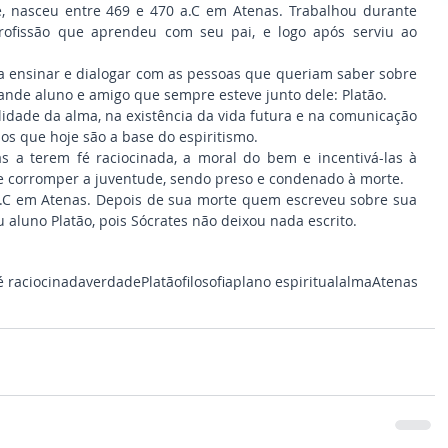
ofissão que aprendeu com seu pai, e logo após serviu ao 
a ensinar e dialogar com as pessoas que queriam saber sobre 
ande aluno e amigo que sempre esteve junto dele: Platão.
lidade da alma, na existência da vida futura e na comunicação 
os que hoje são a base do espiritismo.
as a terem fé raciocinada, a moral do bem e incentivá-las à 
e corromper a juventude, sendo preso e condenado à morte.
.C em Atenas. Depois de sua morte quem escreveu sobre sua 
 aluno Platão, pois Sócrates não deixou nada escrito.
é raciocinada
verdade
Platão
filosofia
plano espiritual
alma
Atenas