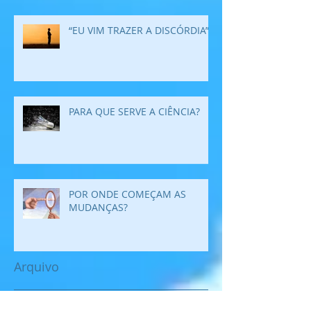
“EU VIM TRAZER A DISCÓRDIA”
PARA QUE SERVE A CIÊNCIA?
POR ONDE COMEÇAM AS
MUDANÇAS?
Arquivo
maio de 2021
(4)
4 posts