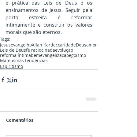
e prática das Leis de Deus e os 
ensinamentos de Jesus. Seguir pela 
porta estreita é reformar 
intimamente e construir os valores 
morais que são eternos.
Tags:
Jesus
evangelho
Allan Kardec
caridade
Deus
amor
Leis de Deus
fé raciocinada
evolução
reforma íntima
bem
evangelização
egoísmo
Mateus
más tendências
Espiritismo
Comentários