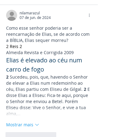
nilamarazul
07 de jun. de 2024
Como esse senhor poderia ser a 
reencarnação de Elias, se de acordo com 
a BÍBLIA, Elias sequer morreu?
2 Reis 2
Almeida Revista e Corrigida 2009
Elias é elevado ao céu num 
carro de fogo
2 
Sucedeu, pois, que, havendo o Senhor 
de elevar a Elias num redemoinho ao 
céu, Elias partiu com Eliseu de Gilgal. 
2 
E 
disse Elias a Eliseu: Fica-te aqui, porque 
o Senhor me enviou a Betel. Porém 
Eliseu disse: Vive o Senhor, e vive a tua 
alma,…
Mostrar mais
Curtir
Responder