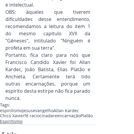
e intelectual.
OBS: àqueles que tiverem 
dificuldades desse entendimento, 
recomendamos a leitura do item 1 
do mesmo capítulo XVII da 
"Gêneses", intitulado "Ninguém é 
profeta em sua terra".
Portanto, fica claro para nós que 
Francisco Candido Xavier foi Allan 
Kardec, João Batista, Elias Platão e 
Anchieta. Certamente terá tido 
outras encarnações, porque um 
espírito desta estirpe não fica parado 
nunca.
Tags:
espiritismo
Jesus
evangelho
Allan Kardec
Chico Xavier
fé raciocinada
reencarnação
Platão
Espiritismo