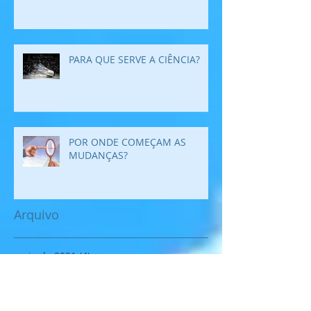
PARA QUE SERVE A CIÊNCIA?
POR ONDE COMEÇAM AS
MUDANÇAS?
Arquivo
maio de 2021
(4)
4 posts
abril de 2021
(6)
6 posts
março de 2021
(1)
1 post
fevereiro de 2021
(3)
3 posts