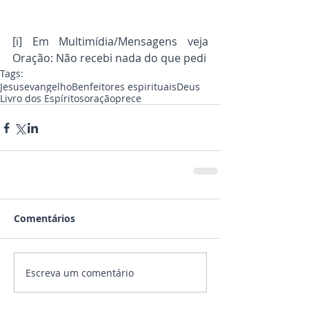
[i] Em Multimídia/Mensagens veja 
Oração: Não recebi nada do que pedi
Tags:
Jesus
evangelho
Benfeitores espirituais
Deus
Livro dos Espíritos
oração
prece
Comentários
Escreva um comentário