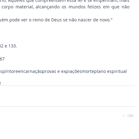
ítrio. Aqueles que compreendem essa lei e se empenham, mais 
corpo material, alcançando os mundos felizes em que não 
guém pode ver o reino de Deus se não nascer de novo."
32 e 133.
167
spírito
reencarnação
provas e expiações
morte
plano espiritual
o