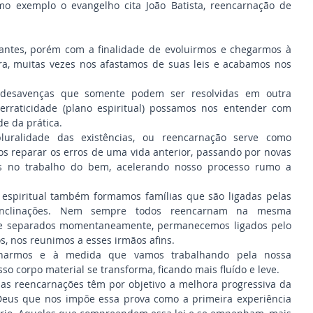
o exemplo o evangelho cita João Batista, reencarnação de 
antes, porém com a finalidade de evoluirmos e chegarmos à 
rra, muitas vezes nos afastamos de suas leis e acabamos nos 
desavenças que somente podem ser resolvidas em outra 
rraticidade (plano espiritual) possamos nos entender com 
de da prática.
uralidade das existências, ou reencarnação serve como 
 reparar os erros de uma vida anterior, passando por novas 
os no trabalho do bem, acelerando nosso processo rumo a 
espiritual também formamos famílias que são ligadas pelas 
inclinações. Nem sempre todos reencarnam na mesma 
ue separados momentaneamente, permanecemos ligados pelo 
 nos reunimos a esses irmãos afins.
rnarmos e à medida que vamos trabalhando pela nossa 
sso corpo material se transforma, ficando mais fluído e leve.
as reencarnações têm por objetivo a melhora progressiva da 
Deus que nos impõe essa prova como a primeira experiência 