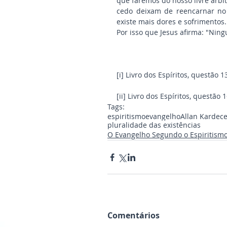
que faremos do nosso livre arb
cedo deixam de reencarnar no 
existe mais dores e sofrimentos.
Por isso que Jesus afirma: "Nin
[i] Livro dos Espíritos, questão 1
[ii] Livro dos Espíritos, questão 
Tags:
espiritismo
evangelho
Allan Kardec
e
pluralidade das existências
O Evangelho Segundo o Espiritism
Comentários