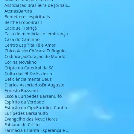
Associação Brasileira de Jornalistas e Escritores
Atenas
Bartira
Benfeitores espirituais
Berthe Fropo
Brasil
Cacique Tibiriçá
Casa de memórias e lembrança
Casa do Caminho
Centro Espírita Fé e Amor
Chico Xavier
Chácara Triângulo
Codificação
Coração do Mundo
Corina Novelino
Cripta da Catedral da Sé
Culto das 9h
De Ecclesia
Deficiência mental
Deus
Diários Associados
Dr Augusto
Ernesto Bozzano
Escola Eurípedes Barsanulfo
Espírito da Verdade
Estação do Cipó
Eurídice Cunha
Eurípedes Barsanulfo
Evangelho das Nove Horas
Fabiano de Cristo
Farmácia Espírita Esperança e Caridade