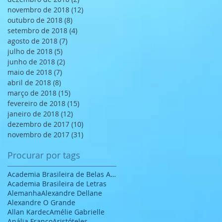
novembro de 2018
(12)
12 posts
outubro de 2018
(8)
8 posts
setembro de 2018
(4)
4 posts
agosto de 2018
(7)
7 posts
julho de 2018
(5)
5 posts
junho de 2018
(2)
2 posts
maio de 2018
(7)
7 posts
abril de 2018
(8)
8 posts
março de 2018
(15)
15 posts
fevereiro de 2018
(15)
15 posts
janeiro de 2018
(12)
12 posts
dezembro de 2017
(10)
10 posts
novembro de 2017
(31)
31 posts
Procurar por tags
Academia Brasileira de Belas Artes
Academia Brasileira de Letras
Alemanha
Alexandre Dellane
Alexandre O Grande
Allan Kardec
Amélie Gabrielle
Anália Franco
Aristóteles