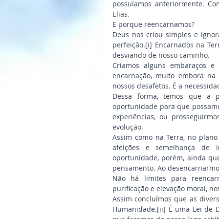
possuíamos anteriormente. Com
Elias.
E porque reencarnamos?
Deus nos criou simples e ignor
perfeição.[i] Encarnados na Te
desviando de nosso caminho.
Criamos alguns embaraços e 
encarnação, muito embora na e
nossos desafetos. É a necessida
Dessa forma, temos que a pl
oportunidade para que possamos
experiências, ou prosseguirm
evolução.
Assim como na Terra, no plano 
afeições e semelhança de 
oportunidade, porém, ainda q
pensamento. Ao desencarnarmos,
Não há limites para reenca
purificação e elevação moral, no
Assim concluímos que as divers
Humanidade.[ii] É uma Lei de 