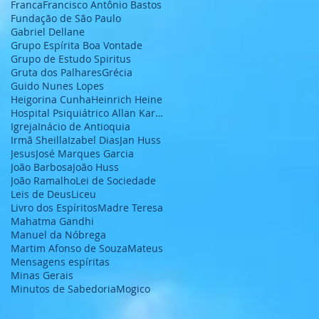
Franca
Francisco Antônio Bastos
Fundação de São Paulo
Gabriel Dellane
Grupo Espírita Boa Vontade
Grupo de Estudo Spiritus
Gruta dos Palhares
Grécia
Guido Nunes Lopes
Heigorina Cunha
Heinrich Heine
Hospital Psiquiátrico Allan Kardec
Igreja
Inácio de Antioquia
Irmã Sheilla
Izabel Dias
Jan Huss
Jesus
José Marques Garcia
João Barbosa
João Huss
João Ramalho
Lei de Sociedade
Leis de Deus
Liceu
Livro dos Espíritos
Madre Teresa
Mahatma Gandhi
Manuel da Nóbrega
Martim Afonso de Souza
Mateus
Mensagens espíritas
Minas Gerais
Minutos de Sabedoria
Mogico