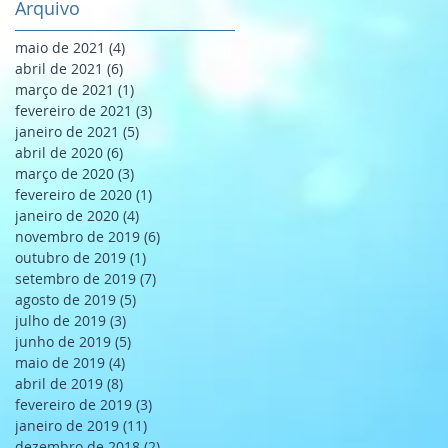
Arquivo
maio de 2021
(4)
4 posts
abril de 2021
(6)
6 posts
março de 2021
(1)
1 post
fevereiro de 2021
(3)
3 posts
janeiro de 2021
(5)
5 posts
abril de 2020
(6)
6 posts
março de 2020
(3)
3 posts
fevereiro de 2020
(1)
1 post
janeiro de 2020
(4)
4 posts
novembro de 2019
(6)
6 posts
outubro de 2019
(1)
1 post
setembro de 2019
(7)
7 posts
agosto de 2019
(5)
5 posts
julho de 2019
(3)
3 posts
junho de 2019
(5)
5 posts
maio de 2019
(4)
4 posts
abril de 2019
(8)
8 posts
fevereiro de 2019
(3)
3 posts
janeiro de 2019
(11)
11 posts
dezembro de 2018
(2)
2 posts