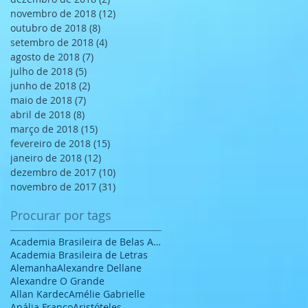
novembro de 2018
(12)
12 posts
outubro de 2018
(8)
8 posts
setembro de 2018
(4)
4 posts
agosto de 2018
(7)
7 posts
julho de 2018
(5)
5 posts
junho de 2018
(2)
2 posts
maio de 2018
(7)
7 posts
abril de 2018
(8)
8 posts
março de 2018
(15)
15 posts
fevereiro de 2018
(15)
15 posts
janeiro de 2018
(12)
12 posts
dezembro de 2017
(10)
10 posts
novembro de 2017
(31)
31 posts
Procurar por tags
Academia Brasileira de Belas Artes
Academia Brasileira de Letras
Alemanha
Alexandre Dellane
Alexandre O Grande
Allan Kardec
Amélie Gabrielle
Anália Franco
Aristóteles