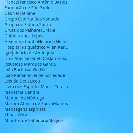
Franca
Francisco Antônio Bastos
Fundação de São Paulo
Gabriel Dellane
Grupo Espírita Boa Vontade
Grupo de Estudo Spiritus
Gruta dos Palhares
Grécia
Guido Nunes Lopes
Heigorina Cunha
Heinrich Heine
Hospital Psiquiátrico Allan Kardec
Igreja
Inácio de Antioquia
Irmã Sheilla
Izabel Dias
Jan Huss
Jesus
José Marques Garcia
João Barbosa
João Huss
João Ramalho
Lei de Sociedade
Leis de Deus
Liceu
Livro dos Espíritos
Madre Teresa
Mahatma Gandhi
Manuel da Nóbrega
Martim Afonso de Souza
Mateus
Mensagens espíritas
Minas Gerais
Minutos de Sabedoria
Mogico