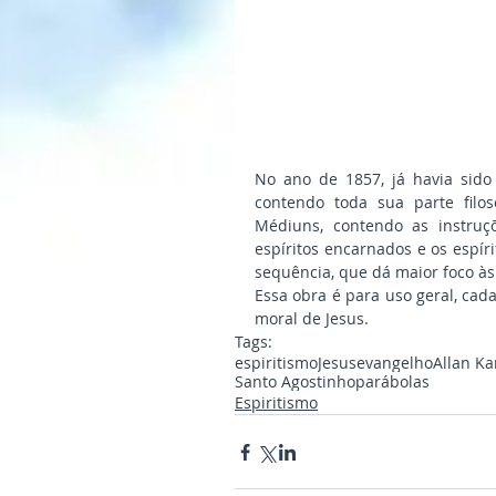
No ano de 1857, já havia sido p
contendo toda sua parte filosó
Médiuns, contendo as instruç
espíritos encarnados e os espíri
sequência, que dá maior foco à
Essa obra é para uso geral, ca
moral de Jesus.
Tags:
espiritismo
Jesus
evangelho
Allan Ka
Santo Agostinho
parábolas
Espiritismo