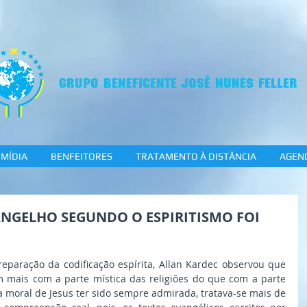
GRUPO BENEFICENTE JOSÉ NUNES FELLER
MÍDIA
BENFEITORES
TRATAMENTO À DISTÂNCIA
AGEN
ANGELHO SEGUNDO O ESPIRITISMO FOI
eparação da codificação espírita, Allan Kardec observou que 
mais com a parte mística das religiões do que com a parte 
a moral de Jesus ter sido sempre admirada, tratava-se mais de 