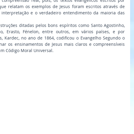
mpreensão real, pois, os textos evangélicos escritos por 
que relatam os exemplos de Jesus foram escritos através de 
a interpretação e o verdadeiro entendimento da maioria das 
struções ditadas pelos bons espíritos como Santo Agostinho, 
o, Erasto, Fénelon, entre outros, em vários países, e por 
, Kardec, no ano de 1864, codificou o Evangelho Segundo o 
rnar os ensinamentos de Jesus mais claros e compreensíveis 
um Código Moral Universal.