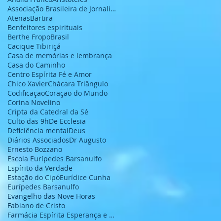
Associação Brasileira de Jornalistas e Escritores
Atenas
Bartira
Benfeitores espirituais
Berthe Fropo
Brasil
Cacique Tibiriçá
Casa de memórias e lembrança
Casa do Caminho
Centro Espírita Fé e Amor
Chico Xavier
Chácara Triângulo
Codificação
Coração do Mundo
Corina Novelino
Cripta da Catedral da Sé
Culto das 9h
De Ecclesia
Deficiência mental
Deus
Diários Associados
Dr Augusto
Ernesto Bozzano
Escola Eurípedes Barsanulfo
Espírito da Verdade
Estação do Cipó
Eurídice Cunha
Eurípedes Barsanulfo
Evangelho das Nove Horas
Fabiano de Cristo
Farmácia Espírita Esperança e Caridade