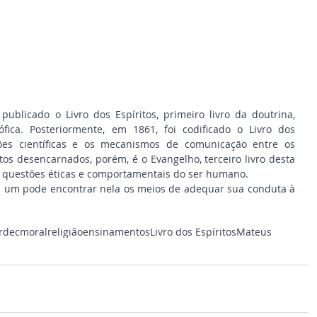
ublicado o Livro dos Espíritos, primeiro livro da doutrina, 
fica. Posteriormente, em 1861, foi codificado o Livro dos 
ões científicas e os mecanismos de comunicação entre os 
tos desencarnados, porém, é o Evangelho, terceiro livro desta 
s questões éticas e comportamentais do ser humano.
da um pode encontrar nela os meios de adequar sua conduta à 
rdec
moral
religião
ensinamentos
Livro dos Espíritos
Mateus