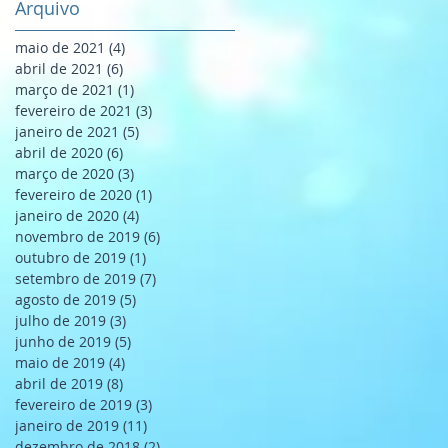
Arquivo
maio de 2021
(4)
4 posts
abril de 2021
(6)
6 posts
março de 2021
(1)
1 post
fevereiro de 2021
(3)
3 posts
janeiro de 2021
(5)
5 posts
abril de 2020
(6)
6 posts
março de 2020
(3)
3 posts
fevereiro de 2020
(1)
1 post
janeiro de 2020
(4)
4 posts
novembro de 2019
(6)
6 posts
outubro de 2019
(1)
1 post
setembro de 2019
(7)
7 posts
agosto de 2019
(5)
5 posts
julho de 2019
(3)
3 posts
junho de 2019
(5)
5 posts
maio de 2019
(4)
4 posts
abril de 2019
(8)
8 posts
fevereiro de 2019
(3)
3 posts
janeiro de 2019
(11)
11 posts
dezembro de 2018
(2)
2 posts