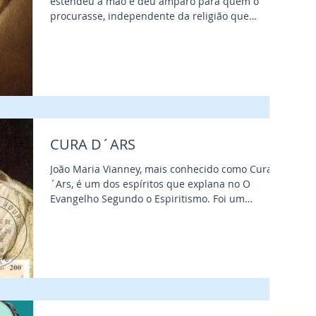
estendeu a mão e deu amparo para quem o
procurasse, independente da religião que
seguissem....
CURA D´ARS
João Maria Vianney, mais conhecido como Cura D
´Ars, é um dos espíritos que explana no O
Evangelho Segundo o Espiritismo. Foi um
grande...