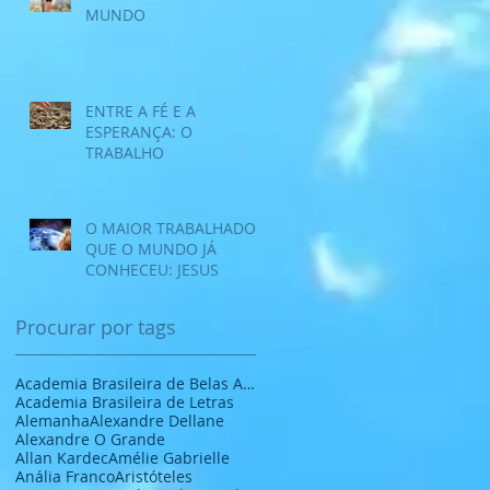
MUNDO
ENTRE A FÉ E A
ESPERANÇA: O
TRABALHO
O MAIOR TRABALHADOR
QUE O MUNDO JÁ
CONHECEU: JESUS
Procurar por tags
Academia Brasileira de Belas Artes
Academia Brasileira de Letras
Alemanha
Alexandre Dellane
Alexandre O Grande
Allan Kardec
Amélie Gabrielle
Anália Franco
Aristóteles