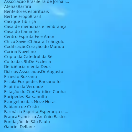
Associação Brasileira de Jornalistas e Escritores
Atenas
Bartira
Benfeitores espirituais
Berthe Fropo
Brasil
Cacique Tibiriçá
Casa de memórias e lembrança
Casa do Caminho
Centro Espírita Fé e Amor
Chico Xavier
Chácara Triângulo
Codificação
Coração do Mundo
Corina Novelino
Cripta da Catedral da Sé
Culto das 9h
De Ecclesia
Deficiência mental
Deus
Diários Associados
Dr Augusto
Ernesto Bozzano
Escola Eurípedes Barsanulfo
Espírito da Verdade
Estação do Cipó
Eurídice Cunha
Eurípedes Barsanulfo
Evangelho das Nove Horas
Fabiano de Cristo
Farmácia Espírita Esperança e Caridade
Franca
Francisco Antônio Bastos
Fundação de São Paulo
Gabriel Dellane