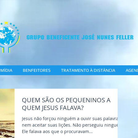
GRUPO BENEFICENTE JOSÉ NUNES FELLER
MÍDIA
BENFEITORES
TRATAMENTO À DISTÂNCIA
AGEN
QUEM SÃO OS PEQUENINOS A
QUEM JESUS FALAVA?
Jesus não forçou ninguém a ouvir suas palavras,
nem aceitar suas lições. Não perseguiu ninguém.
Ele falava aos que o procuravam...