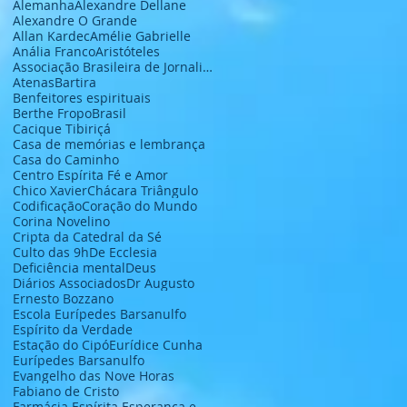
Alemanha
Alexandre Dellane
Alexandre O Grande
Allan Kardec
Amélie Gabrielle
Anália Franco
Aristóteles
Associação Brasileira de Jornalistas e Escritores
Atenas
Bartira
Benfeitores espirituais
Berthe Fropo
Brasil
Cacique Tibiriçá
Casa de memórias e lembrança
Casa do Caminho
Centro Espírita Fé e Amor
Chico Xavier
Chácara Triângulo
Codificação
Coração do Mundo
Corina Novelino
Cripta da Catedral da Sé
Culto das 9h
De Ecclesia
Deficiência mental
Deus
Diários Associados
Dr Augusto
Ernesto Bozzano
Escola Eurípedes Barsanulfo
Espírito da Verdade
Estação do Cipó
Eurídice Cunha
Eurípedes Barsanulfo
Evangelho das Nove Horas
Fabiano de Cristo
Farmácia Espírita Esperança e Caridade