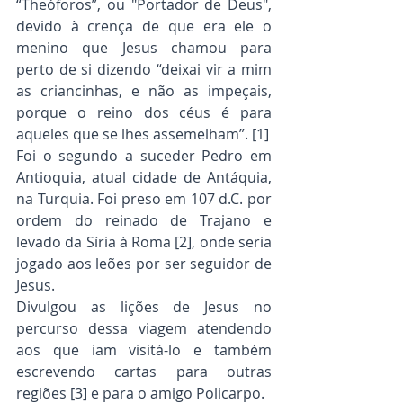
“Theóforos”, ou "Portador de Deus", 
devido à crença de que era ele o 
menino que Jesus chamou para 
perto de si dizendo “deixai vir a mim 
as criancinhas, e não as impeçais, 
porque o reino dos céus é para 
aqueles que se lhes assemelham”. [1]
Foi o segundo a suceder Pedro em 
Antioquia, atual cidade de Antáquia, 
na Turquia. Foi preso em 107 d.C. por 
ordem do reinado de Trajano e 
levado da Síria à Roma [2], onde seria 
jogado aos leões por ser seguidor de 
Jesus.
Divulgou as lições de Jesus no 
percurso dessa viagem atendendo 
aos que iam visitá-lo e também 
escrevendo cartas para outras 
regiões [3] e para o amigo Policarpo.