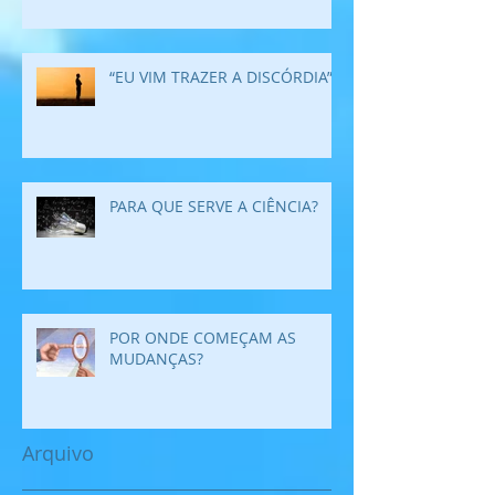
“EU VIM TRAZER A DISCÓRDIA”
PARA QUE SERVE A CIÊNCIA?
POR ONDE COMEÇAM AS
MUDANÇAS?
Arquivo