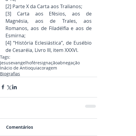
[2] Parte X da Carta aos Tralianos;
[3] Carta aos Efésios, aos de 
Magnésia, aos de Trales, aos 
Romanos, aos de Filadélfia e aos de 
Esmirna;
[4] “História Eclesiástica”, de Eusébio 
de Cesaréia, Livro III, item XXXVI.
Tags:
Jesus
evangelho
fé
resignação
abnegação
Inácio de Antioquia
coragem
Biografias
Comentários