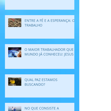
ENTRE A FÉ E A ESPERANÇA: O
TRABALHO
O MAIOR TRABALHADOR QUE O
MUNDO JÁ CONHECEU: JESUS
QUAL PAZ ESTAMOS
BUSCANDO?
NO QUE CONSISTE A