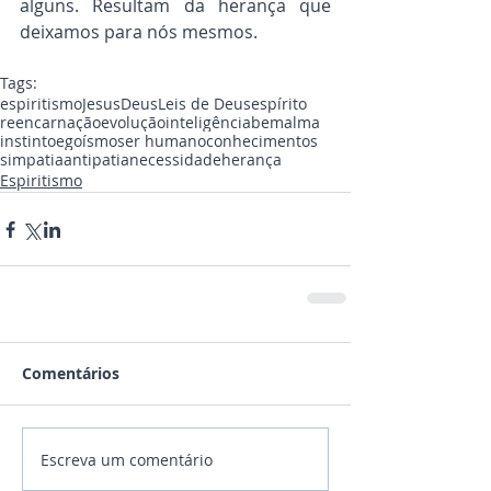
alguns. Resultam da herança que 
deixamos para nós mesmos.
Tags:
espiritismo
Jesus
Deus
Leis de Deus
espírito
reencarnação
evolução
inteligência
bem
alma
instinto
egoísmo
ser humano
conhecimentos
simpatia
antipatia
necessidade
herança
Espiritismo
Comentários
Escreva um comentário