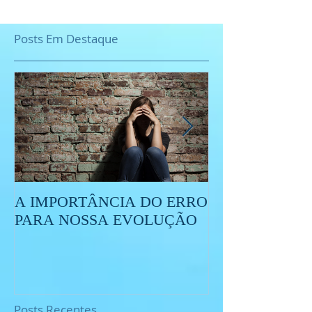
Posts Em Destaque
A IMPORTÂNCIA DO ERRO
O QUE É O ES
PARA NOSSA EVOLUÇÃO
Posts Recentes