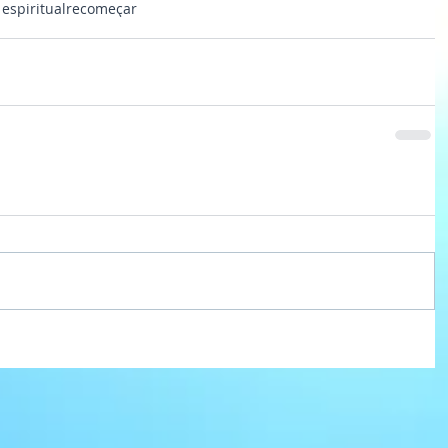
espiritual
recomeçar