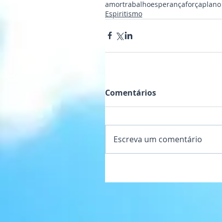
amor
trabalho
esperança
força
plano 
Espiritismo
Comentários
Escreva um comentário