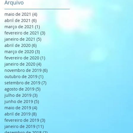
Arquivo
maio de 2021
(4)
4 posts
abril de 2021
(6)
6 posts
março de 2021
(1)
1 post
fevereiro de 2021
(3)
3 posts
janeiro de 2021
(5)
5 posts
abril de 2020
(6)
6 posts
março de 2020
(3)
3 posts
fevereiro de 2020
(1)
1 post
janeiro de 2020
(4)
4 posts
novembro de 2019
(6)
6 posts
outubro de 2019
(1)
1 post
setembro de 2019
(7)
7 posts
agosto de 2019
(5)
5 posts
julho de 2019
(3)
3 posts
junho de 2019
(5)
5 posts
maio de 2019
(4)
4 posts
abril de 2019
(8)
8 posts
fevereiro de 2019
(3)
3 posts
janeiro de 2019
(11)
11 posts
dezembro de 2018
(2)
2 posts