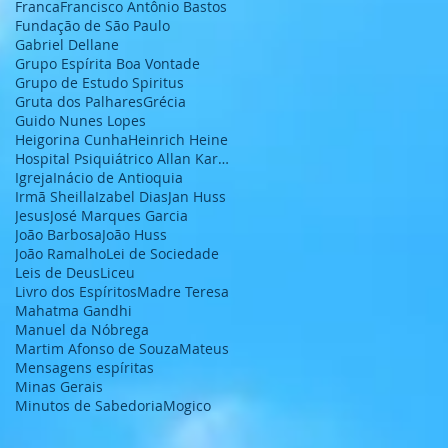
Franca
Francisco Antônio Bastos
Fundação de São Paulo
Gabriel Dellane
Grupo Espírita Boa Vontade
Grupo de Estudo Spiritus
Gruta dos Palhares
Grécia
Guido Nunes Lopes
Heigorina Cunha
Heinrich Heine
Hospital Psiquiátrico Allan Kardec
Igreja
Inácio de Antioquia
Irmã Sheilla
Izabel Dias
Jan Huss
Jesus
José Marques Garcia
João Barbosa
João Huss
João Ramalho
Lei de Sociedade
Leis de Deus
Liceu
Livro dos Espíritos
Madre Teresa
Mahatma Gandhi
Manuel da Nóbrega
Martim Afonso de Souza
Mateus
Mensagens espíritas
Minas Gerais
Minutos de Sabedoria
Mogico