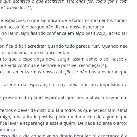
e que aconteça o que acontecer, seja onde for, como for e com 
e”. Irmão José[1]
 expiações, o que significa que a todos os momentos somos 
tam nossa fé e porque não dizer a nossa esperança.
o latim, significando confiança em algo positivo[2], acreditar 
].
 fica difícil acreditar quando tudo parece ruir. Quando não 
r os problemas que se apresentam.
o que a esperança deve surgir, assim como o sol nasce a 
 a vida continua e sempre é possível recomeçar[4].
 ou amenizarmos nossas aflições e não basta esperar que 
, fazendo da esperança a força ativa que nos impulsiona a 
É presente do plano espiritual que nos motiva a seguir em 
emos o dever de distribuí-la a todos os que necessitam. Uma 
amigo, uma atitude positiva pode mudar a vida de alguém que 
ifica levar a esperança a esse alguém. De nada adianta o amor 
perança.
sso dia a dia aquele velho ditado popular: “a esperança é a 