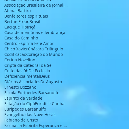
Associação Brasileira de Jornalistas e Escritores
Atenas
Bartira
Benfeitores espirituais
Berthe Fropo
Brasil
Cacique Tibiriçá
Casa de memórias e lembrança
Casa do Caminho
Centro Espírita Fé e Amor
Chico Xavier
Chácara Triângulo
Codificação
Coração do Mundo
Corina Novelino
Cripta da Catedral da Sé
Culto das 9h
De Ecclesia
Deficiência mental
Deus
Diários Associados
Dr Augusto
Ernesto Bozzano
Escola Eurípedes Barsanulfo
Espírito da Verdade
Estação do Cipó
Eurídice Cunha
Eurípedes Barsanulfo
Evangelho das Nove Horas
Fabiano de Cristo
Farmácia Espírita Esperança e Caridade