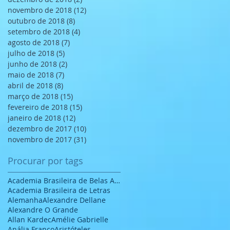
novembro de 2018
(12)
12 posts
outubro de 2018
(8)
8 posts
setembro de 2018
(4)
4 posts
agosto de 2018
(7)
7 posts
julho de 2018
(5)
5 posts
junho de 2018
(2)
2 posts
maio de 2018
(7)
7 posts
abril de 2018
(8)
8 posts
março de 2018
(15)
15 posts
fevereiro de 2018
(15)
15 posts
janeiro de 2018
(12)
12 posts
dezembro de 2017
(10)
10 posts
novembro de 2017
(31)
31 posts
Procurar por tags
Academia Brasileira de Belas Artes
Academia Brasileira de Letras
Alemanha
Alexandre Dellane
Alexandre O Grande
Allan Kardec
Amélie Gabrielle
Anália Franco
Aristóteles