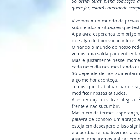
Só assim terás plena convicção d
quem for, estarás acertando sempr
Vivemos num mundo de provas e
submetidos a situações que tes
A palavra esperança tem origem n
que algo de bom vai acontecer[3
Olhando o mundo ao nosso redor,
vemos uma saída para enfrenta
Mas é justamente nesse moment
cada novo dia nos mostrando que
Só depende de nós aumentarmos
algo melhor aconteça.
Temos que trabalhar para isso
modificar nossas atitudes.
A esperança nos traz alegria. 
frente e não sucumbir.
Mas além de termos esperança, t
palavra de consolo, um abraço 
esteja em desespero e isso sign
e o perdão se não tivermos a es
Assim, procuremos aplicar em no