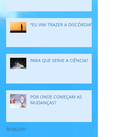
“EU VIM TRAZER A DISCÓRDIA”
PARA QUE SERVE A CIÊNCIA?
POR ONDE COMEÇAM AS
MUDANÇAS?
Arquivo