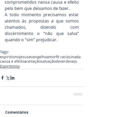
comprometidos nessa causa e efeito 
pelo bem que deixamos de fazer.
A todo momento precisamos estar 
atentos às propostas a que somos 
chamados, dizendo com 
discernimento o “não que salva” 
quando o “sim” prejudicar.
Tags:
espiritismo
Jesus
evangelho
amor
fé raciocinada
causa e efeito
aceitação
salvação
dever
desejo
Espiritismo
Comentários