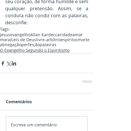
seu coração, de forma humilde e sem 
qualquer pretensão. Assim, se a 
conduta não condiz com as palavras, 
desconfie.
Tags:
Jesus
evangelho
Allan Kardec
caridade
amor
moral
Leis de Deus
livre-arbítrio
espíritos
morte
abnegação
perfeição
palavras
O Evangelho Segundo o Espiritismo
Comentários
Escreva um comentário